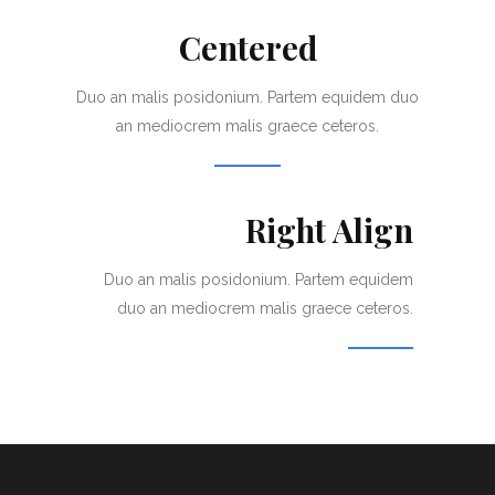
Centered
Duo an malis posidonium. Partem equidem duo
an mediocrem malis graece ceteros.
Right Align
Duo an malis posidonium. Partem equidem
duo an mediocrem malis graece ceteros.