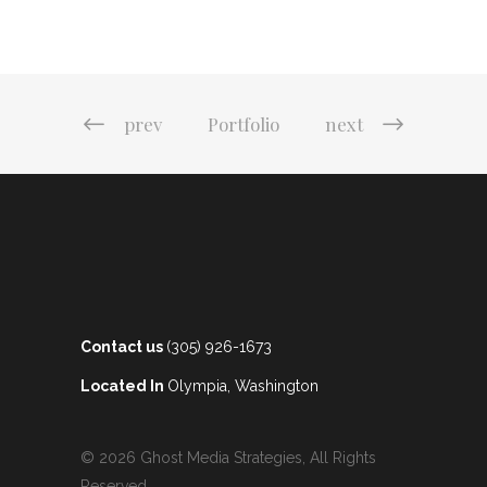
prev
Portfolio
next
Contact us
(305) 926-1673
Located In
Olympia, Washington
© 2026 Ghost Media Strategies, All Rights
Reserved