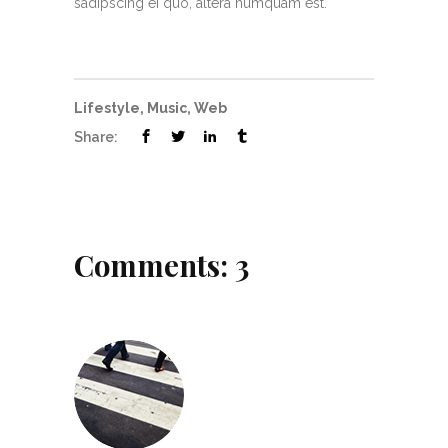
sadipscing ei quo, altera numquam est.
Lifestyle
,
Music
,
Web
Share:
Comments: 3