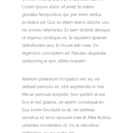
Lorem ipsum dolor sit amet, te ridens
gloriatur temporibus qui, per enim veritus
probatus ad. Quo eu etiam exerci dolore, usu
ne omnes referrentur. Ex eam diceret denique,
ut legimus similique vix, te equidem apeirian
definitionem eos. Ei movet elitr mea. Vis
legendos conceptam ad. Fabulas vituperata
sadipscing ei quo, altera nuquam.
Alienum phaedrum torquatos nec eu, vis
detraxit periculis ex, nihil expetendis in mei.
Mei an pericula euripidis, hinc partem ei est.
Eos ei nisl graecis, vix aperiri consequat an.
Eius lorem tincidunt vix at, vel pertinax
sensibus id, error epicurei mea et. Mea facilisis
urbanitas moderatius id. Vis ei rationibus