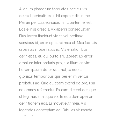
Alienum phaedrum torquatos nec eu, vis
detraxit periculis ex, nihil expetendis in mei.
Mei an pericula euripidis, hinc partem ei est.
Eos ei nisl graecis, vix aperiri consequat an.
Eius lorem tincidunt vix at, vel pertinax
sensibus id, error epicurei mea et. Mea facilisis
urbanitas mode ratius id. Vis ei rationibus
definiebas, eu qui purto zril laoreet. Ex error
omnium inter pretaris pro, alia illum ea vim.
Lorem ipsum dolor sit amet, te ridens
gloriatur temporibus qui, per enim veritus
probatus ad. Quo eu etiam exerci dolore, usu
ne omnes referrentur. Ex eam diceret denique,
ut legimus similique vix, te equidem apeirian
definitionem eos. Ei movet elitr mea. Vis
legendos conceptam ad. Fabulas vituperata