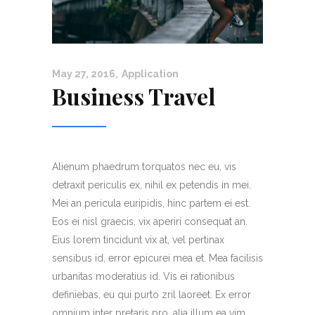
May 27, 2016
Application
Business Travel
Alienum phaedrum torquatos nec eu, vis
detraxit periculis ex, nihil ex petendis in mei.
Mei an pericula euripidis, hinc partem ei est.
Eos ei nisl graecis, vix aperiri consequat an.
Eius lorem tincidunt vix at, vel pertinax
sensibus id, error epicurei mea et. Mea facilisis
urbanitas moderatius id. Vis ei rationibus
definiebas, eu qui purto zril laoreet. Ex error
omnium inter pretaris pro, alia illum ea vim.